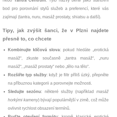
nebo
Tantra Centrum
. Tyto názvy berte jako startovní
bod pro porovnání stylů služeb a preferencí, které vás
zajímají (tantra, nuru, masáž prostaty, shiatsu a další).
Tipy, jak zvýšit šanci, že v Plzni najdete
přesně to, co chcete
Kombinujte klíčová slova
: pokud hledáte „erotická
masáž“, zkuste současně „tantra masáž“, „nuru
masáž“, „masáž prostaty“ nebo „tělo na tělo“.
Rozšiřte typ služby
: když je filtr příliš úzký, přepněte
na příbuznou kategorii a porovnejte možnosti.
Sledujte sezónu
: některé služby (například
masáž
horkými kameny
) bývají populárnější v zimě, což může
ovlivnit rychlost obsazení termínů.
Buďte otevření formátu
: kromě klasické erotické