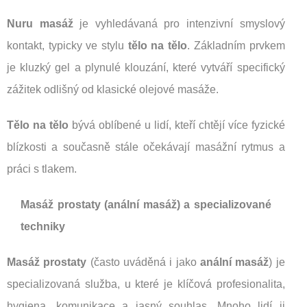
Nuru masáž
je vyhledávaná pro intenzivní smyslový
kontakt, typicky ve stylu
tělo na tělo
. Základním prvkem
je kluzký gel a plynulé klouzání, které vytváří specifický
zážitek odlišný od klasické olejové masáže.
Tělo na tělo
bývá oblíbené u lidí, kteří chtějí více fyzické
blízkosti a současně stále očekávají masážní rytmus a
práci s tlakem.
Masáž prostaty (anální masáž) a specializované
techniky
Masáž prostaty
(často uváděná i jako
anální masáž
) je
specializovaná služba, u které je klíčová profesionalita,
hygiena, komunikace a jasný souhlas. Mnoho lidí ji