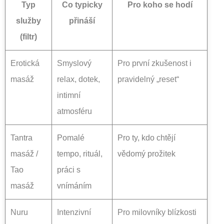
Typ
Co typicky
Pro koho se hodí
služby
přináší
(filtr)
Erotická
Smyslový
Pro první zkušenost i
masáž
relax, dotek,
pravidelný „reset“
intimní
atmosféru
Tantra
Pomalé
Pro ty, kdo chtějí
masáž /
tempo, rituál,
vědomý prožitek
Tao
práci s
masáž
vnímáním
Nuru
Intenzivní
Pro milovníky blízkosti