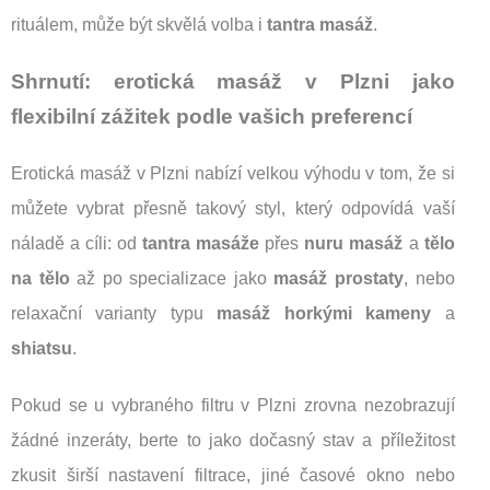
rituálem, může být skvělá volba i
tantra masáž
.
Shrnutí: erotická masáž v Plzni jako
flexibilní zážitek podle vašich preferencí
Erotická masáž v Plzni nabízí velkou výhodu v tom, že si
můžete vybrat přesně takový styl, který odpovídá vaší
náladě a cíli: od
tantra masáže
přes
nuru masáž
a
tělo
na tělo
až po specializace jako
masáž prostaty
, nebo
relaxační varianty typu
masáž horkými kameny
a
shiatsu
.
Pokud se u vybraného filtru v Plzni zrovna nezobrazují
žádné inzeráty, berte to jako dočasný stav a příležitost
zkusit širší nastavení filtrace, jiné časové okno nebo