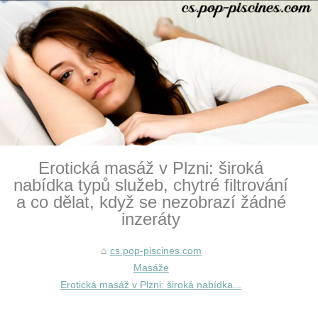
Erotická masáž v Plzni: široká
nabídka typů služeb, chytré filtrování
a co dělat, když se nezobrazí žádné
inzeráty
cs.pop-piscines.com
Masáže
Erotická masáž v Plzni: široká nabídka...