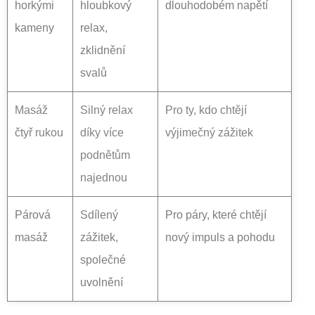
horkými
hloubkový
dlouhodobém napětí
kameny
relax,
zklidnění
svalů
Masáž
Silný relax
Pro ty, kdo chtějí
čtyř rukou
díky více
výjimečný zážitek
podnětům
najednou
Párová
Sdílený
Pro páry, které chtějí
masáž
zážitek,
nový impuls a pohodu
společné
uvolnění