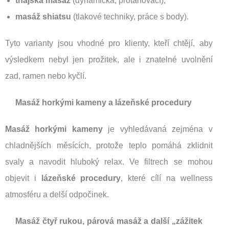
thajská masáž
(dynamická, protahovací),
masáž shiatsu
(tlakové techniky, práce s body).
Tyto varianty jsou vhodné pro klienty, kteří chtějí, aby
výsledkem nebyl jen prožitek, ale i znatelné uvolnění
zad, ramen nebo kyčlí.
Masáž horkými kameny a lázeňské procedury
Masáž horkými kameny
je vyhledávaná zejména v
chladnějších měsících, protože teplo pomáhá zklidnit
svaly a navodit hluboký relax. Ve filtrech se mohou
objevit i
lázeňské procedury
, které cílí na wellness
atmosféru a delší odpočinek.
Masáž čtyř rukou, párová masáž a další „zážitek