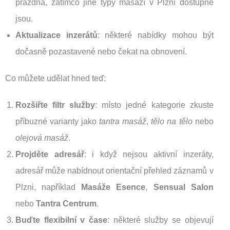
prázdná, zatímco jiné typy masáží v Plzni dostupné
jsou.
Aktualizace inzerátů
: některé nabídky mohou být
dočasně pozastavené nebo čekat na obnovení.
Co můžete udělat hned teď:
Rozšiřte filtr služby
: místo jedné kategorie zkuste
příbuzné varianty jako
tantra masáž
,
tělo na tělo
nebo
olejová masáž
.
Projděte adresář
: i když nejsou aktivní inzeráty,
adresář může nabídnout orientační přehled záznamů v
Plzni, například
Masáže Esence
,
Sensual Salon
nebo
Tantra Centrum
.
Buďte flexibilní v čase
: některé služby se objevují