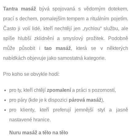
Tantra masáž
bývá spojovaná s vědomým dotekem,
prací s dechem, pomalejším tempem a rituálním pojetím.
Často ji volí lidé, kteří nechtějí jen „rychlou“ službu, ale
spíše hlubší zklidnění a smyslový prožitek. Podobně
může působit i
tao masáž
, která se v některých
nabídkách objevuje jako samostatná kategorie.
Pro koho se obvykle hodí:
pro ty, kteří chtějí
zpomalení
a práci s pozorností,
pro páry (kde je k dispozici
párová masáž
),
pro klienty, kteří preferují jemnější styl a jasně
nastavené hranice.
Nuru masáž a tělo na tělo