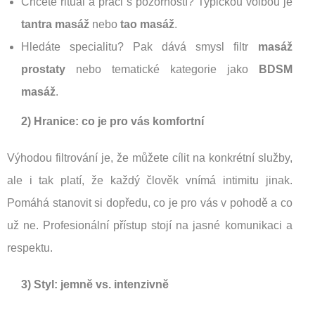
Chcete rituál a práci s pozorností? Typickou volbou je
tantra masáž
nebo
tao masáž
.
Hledáte specialitu? Pak dává smysl filtr
masáž
prostaty
nebo tematické kategorie jako
BDSM
masáž
.
2) Hranice: co je pro vás komfortní
Výhodou filtrování je, že můžete cílit na konkrétní služby,
ale i tak platí, že každý člověk vnímá intimitu jinak.
Pomáhá stanovit si dopředu, co je pro vás v pohodě a co
už ne. Profesionální přístup stojí na jasné komunikaci a
respektu.
3) Styl: jemně vs. intenzivně