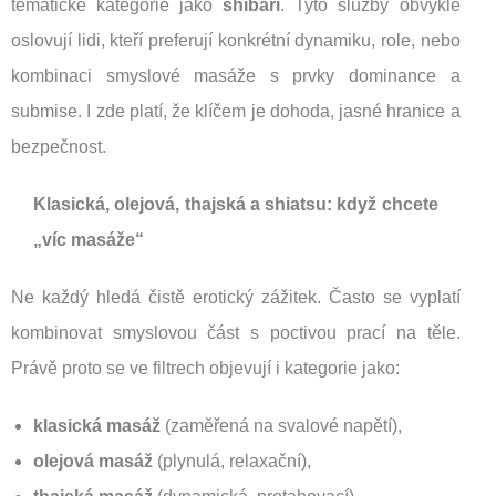
tematické kategorie jako
shibari
. Tyto služby obvykle
oslovují lidi, kteří preferují konkrétní dynamiku, role, nebo
kombinaci smyslové masáže s prvky dominance a
submise. I zde platí, že klíčem je dohoda, jasné hranice a
bezpečnost.
Klasická, olejová, thajská a shiatsu: když chcete
„víc masáže“
Ne každý hledá čistě erotický zážitek. Často se vyplatí
kombinovat smyslovou část s poctivou prací na těle.
Právě proto se ve filtrech objevují i kategorie jako:
klasická masáž
(zaměřená na svalové napětí),
olejová masáž
(plynulá, relaxační),