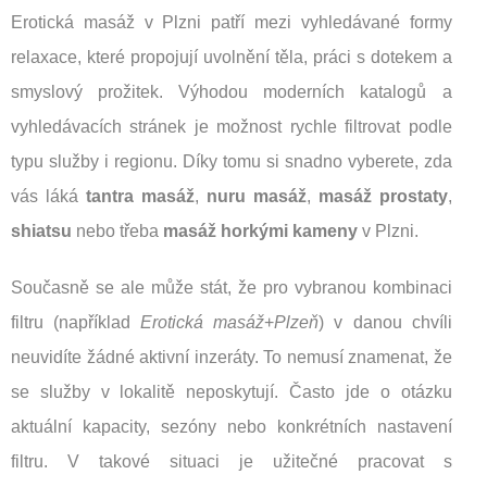
Erotická masáž v Plzni patří mezi vyhledávané formy
relaxace, které propojují uvolnění těla, práci s dotekem a
smyslový prožitek. Výhodou moderních katalogů a
vyhledávacích stránek je možnost rychle filtrovat podle
typu služby i regionu. Díky tomu si snadno vyberete, zda
vás láká
tantra masáž
,
nuru masáž
,
masáž prostaty
,
shiatsu
nebo třeba
masáž horkými kameny
v Plzni.
Současně se ale může stát, že pro vybranou kombinaci
filtru (například
Erotická masáž
+
Plzeň
) v danou chvíli
neuvidíte žádné aktivní inzeráty. To nemusí znamenat, že
se služby v lokalitě neposkytují. Často jde o otázku
aktuální kapacity, sezóny nebo konkrétních nastavení
filtru. V takové situaci je užitečné pracovat s