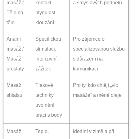
masáž /
kontakt,
a smyslových podnětů
Tělo na
plynulost,
tělo
klouzání
Anální
Specifickou
Pro zájemce o
masáž /
stimulaci,
specializovanou službu
Masáž
intenzivní
s důrazem na
prostaty
zážitek
komunikaci
Masáž
Tlakové
Pro ty, kdo chtějí „víc
shiatsu
techniky,
masáže“ a méně oleje
uvolnění,
práci s body
Masáž
Teplo,
Ideální v zimě a při