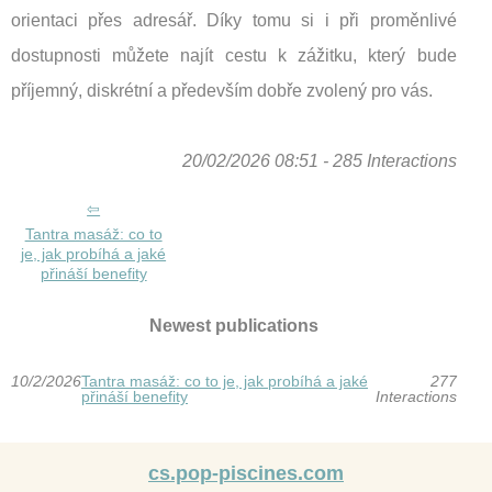
orientaci přes adresář. Díky tomu si i při proměnlivé
dostupnosti můžete najít cestu k zážitku, který bude
příjemný, diskrétní a především dobře zvolený pro vás.
20/02/2026 08:51 - 285 Interactions
Tantra masáž: co to
je, jak probíhá a jaké
přináší benefity
Newest publications
10/2/2026
Tantra masáž: co to je, jak probíhá a jaké
277
přináší benefity
Interactions
cs.pop-piscines.com