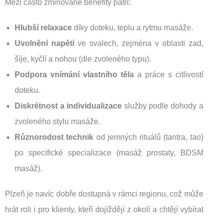
Mezi často zmiňované benefity patří:
Hlubší relaxace
díky doteku, teplu a rytmu masáže.
Uvolnění napětí
ve svalech, zejména v oblasti zad,
šíje, kyčlí a nohou (dle zvoleného typu).
Podpora vnímání vlastního těla
a práce s citlivostí
doteku.
Diskrétnost a individualizace
služby podle dohody a
zvoleného stylu masáže.
Různorodost technik
od jemných rituálů (tantra, tao)
po specifické specializace (masáž prostaty, BDSM
masáž).
Plzeň je navíc dobře dostupná v rámci regionu, což může
hrát roli i pro klienty, kteří dojíždějí z okolí a chtějí vybírat