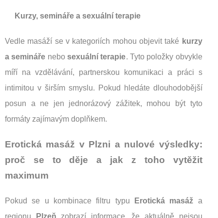
Kurzy, semináře a sexuální terapie
Vedle masáží se v kategoriích mohou objevit také
kurzy
a semináře
nebo
sexuální terapie
. Tyto položky obvykle
míří na vzdělávání, partnerskou komunikaci a práci s
intimitou v širším smyslu. Pokud hledáte dlouhodobější
posun a ne jen jednorázový zážitek, mohou být tyto
formáty zajímavým doplňkem.
Erotická masáž v Plzni a nulové výsledky:
proč se to děje a jak z toho vytěžit
maximum
Pokud se u kombinace filtru typu
Erotická masáž
a
regionu
Plzeň
zobrazí informace, že aktuálně nejsou